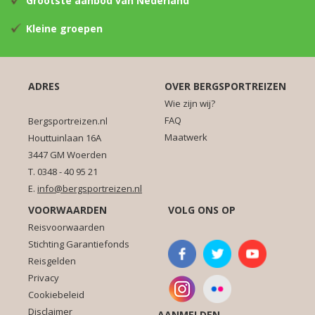
Grootste aanbod van Nederland
Kleine groepen
ADRES
OVER BERGSPORTREIZEN
Wie zijn wij?
FAQ
Bergsportreizen.nl
Maatwerk
Houttuinlaan 16A
3447 GM Woerden
T. 0348 - 40 95 21
E.
info@bergsportreizen.nl
VOORWAARDEN
VOLG ONS OP
Reisvoorwaarden
Stichting Garantiefonds
Reisgelden
Privacy
Cookiebeleid
Disclaimer
AANMELDEN