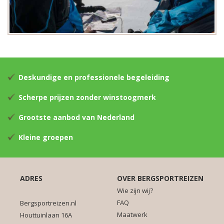
Deskundige en professionele begeleiding
Scherpe prijzen zonder winstoogmerk
Grootste aanbod van Nederland
Kleine groepen
ADRES
OVER BERGSPORTREIZEN
Wie zijn wij?
FAQ
Bergsportreizen.nl
Maatwerk
Houttuinlaan 16A