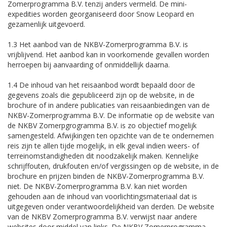
Zomerprogramma B.V. tenzij anders vermeld. De mini-
expedities worden georganiseerd door Snow Leopard en
gezamenlijk uitgevoerd.
1.3 Het aanbod van de NKBV-Zomerprogramma B.V. is
vrijblijvend. Het aanbod kan in voorkomende gevallen worden
herroepen bij aanvaarding of onmiddellijk daarna.
1.4 De inhoud van het reisaanbod wordt bepaald door de
gegevens zoals die gepubliceerd zijn op de website, in de
brochure of in andere publicaties van reisaanbiedingen van de
NKBV-Zomerprogramma B.V. De informatie op de website van
de NKBV Zomerpgrogramma B.V. is zo objectief mogelijk
samengesteld. Afwijkingen ten opzichte van de te ondernemen
reis zijn te allen tijde mogelijk, in elk geval indien weers- of
terreinomstandigheden dit noodzakelijk maken. Kennelijke
schrijffouten, drukfouten en/of vergissingen op de website, in de
brochure en prijzen binden de NKBV-Zomerprogramma B.V.
niet. De NKBV-Zomerprogramma B.V. kan niet worden
gehouden aan de inhoud van voorlichtingsmateriaal dat is
uitgegeven onder verantwoordelijkheid van derden. De website
van de NKBV Zomerprogramma B.V. verwijst naar andere
websites door middel van links. De NKBV Zomerprogramma