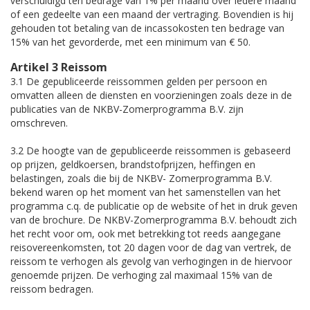
verschuldigd ten bedrage van 1% per maand over iedere maand
of een gedeelte van een maand der vertraging. Bovendien is hij
gehouden tot betaling van de incassokosten ten bedrage van
15% van het gevorderde, met een minimum van € 50.
Artikel 3 Reissom
3.1 De gepubliceerde reissommen gelden per persoon en
omvatten alleen de diensten en voorzieningen zoals deze in de
publicaties van de NKBV-Zomerprogramma B.V. zijn
omschreven.
3.2 De hoogte van de gepubliceerde reissommen is gebaseerd
op prijzen, geldkoersen, brandstofprijzen, heffingen en
belastingen, zoals die bij de NKBV- Zomerprogramma B.V.
bekend waren op het moment van het samenstellen van het
programma c.q. de publicatie op de website of het in druk geven
van de brochure. De NKBV-Zomerprogramma B.V. behoudt zich
het recht voor om, ook met betrekking tot reeds aangegane
reisovereenkomsten, tot 20 dagen voor de dag van vertrek, de
reissom te verhogen als gevolg van verhogingen in de hiervoor
genoemde prijzen. De verhoging zal maximaal 15% van de
reissom bedragen.