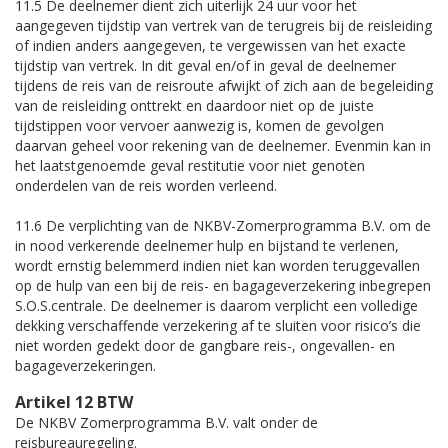
11.5 De deelnemer dient zich uiterlijk 24 uur voor het
aangegeven tijdstip van vertrek van de terugreis bij de reisleiding
of indien anders aangegeven, te vergewissen van het exacte
tijdstip van vertrek. In dit geval en/of in geval de deelnemer
tijdens de reis van de reisroute afwijkt of zich aan de begeleiding
van de reisleiding onttrekt en daardoor niet op de juiste
tijdstippen voor vervoer aanwezig is, komen de gevolgen
daarvan geheel voor rekening van de deelnemer. Evenmin kan in
het laatstgenoemde geval restitutie voor niet genoten
onderdelen van de reis worden verleend.
11.6 De verplichting van de NKBV-Zomerprogramma B.V. om de
in nood verkerende deelnemer hulp en bijstand te verlenen,
wordt ernstig belemmerd indien niet kan worden teruggevallen
op de hulp van een bij de reis- en bagageverzekering inbegrepen
S.O.S.centrale. De deelnemer is daarom verplicht een volledige
dekking verschaffende verzekering af te sluiten voor risico’s die
niet worden gedekt door de gangbare reis-, ongevallen- en
bagageverzekeringen.
Artikel 12 BTW
De NKBV Zomerprogramma B.V. valt onder de
reisbureauregeling.