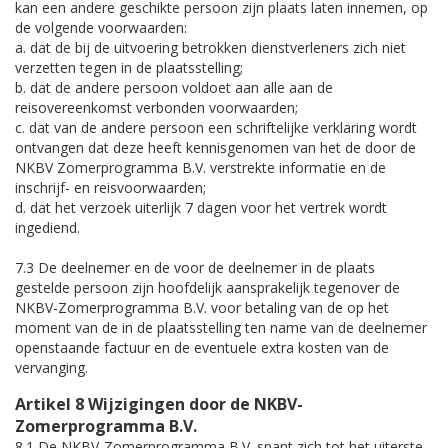
kan een andere geschikte persoon zijn plaats laten innemen, op
de volgende voorwaarden:
a. dat de bij de uitvoering betrokken dienstverleners zich niet
verzetten tegen in de plaatsstelling;
b. dat de andere persoon voldoet aan alle aan de
reisovereenkomst verbonden voorwaarden;
c. dat van de andere persoon een schriftelijke verklaring wordt
ontvangen dat deze heeft kennisgenomen van het de door de
NKBV Zomerprogramma B.V. verstrekte informatie en de
inschrijf- en reisvoorwaarden;
d. dat het verzoek uiterlijk 7 dagen voor het vertrek wordt
ingediend.
7.3 De deelnemer en de voor de deelnemer in de plaats
gestelde persoon zijn hoofdelijk aansprakelijk tegenover de
NKBV-Zomerprogramma B.V. voor betaling van de op het
moment van de in de plaatsstelling ten name van de deelnemer
openstaande factuur en de eventuele extra kosten van de
vervanging.
Artikel 8 Wijzigingen door de NKBV-
Zomerprogramma B.V.
8.1 De NKBV-Zomerprogramma B.V. spant zich tot het uiterste