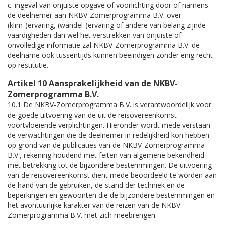
c. ingeval van onjuiste opgave of voorlichting door of namens
de deelnemer aan NKBV-Zomerprogramma B.V. over
(klim-)ervaring, (wandel-)ervaring of andere van belang zijnde
vaardigheden dan wel het verstrekken van onjuiste of
onvolledige informatie zal NKBV-Zomerprogramma B.V. de
deelname ook tussentijds kunnen beëindigen zonder enig recht
op restitutie.
Artikel 10 Aansprakelijkheid van de NKBV-
Zomerprogramma B.V.
10.1 De NKBV-Zomerprogramma B.V. is verantwoordelijk voor
de goede uitvoering van de uit de reisovereenkomst
voortvloeiende verplichtingen. Hieronder wordt mede verstaan
de verwachtingen die de deelnemer in redelijkheid kon hebben
op grond van de publicaties van de NKBV-Zomerprogramma
B.V., rekening houdend met feiten van algemene bekendheid
met betrekking tot de bijzondere bestemmingen. De uitvoering
van de reisovereenkomst dient mede beoordeeld te worden aan
de hand van de gebruiken, de stand der techniek en de
beperkingen en gewoonten die de bijzondere bestemmingen en
het avontuurlijke karakter van de reizen van de NKBV-
Zomerprogramma B.V. met zich meebrengen.