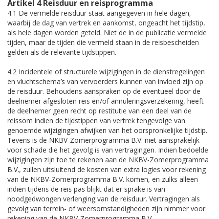
Artikel 4 Reisduur en reisprogramma
4.1 De vermelde reisduur staat aangegeven in hele dagen,
waarbij de dag van vertrek en aankomst, ongeacht het tijdstip,
als hele dagen worden geteld. Niet de in de publicatie vermelde
tijden, maar de tijden die vermeld staan in de reisbescheiden
gelden als de relevante tijdstippen.
4.2 Incidentele of structurele wijzigingen in de dienstregelingen
en vluchtschema’s van vervoerders kunnen van invloed zijn op
de reisduur. Behoudens aanspraken op de eventueel door de
deelnemer afgesloten reis en/of annuleringsverzekering, heeft
de deelnemer geen recht op restitutie van een deel van de
reissom indien de tijdstippen van vertrek tengevolge van
genoemde wijzigingen afwijken van het oorspronkelijke tijdstip.
Tevens is de NKBV-Zomerprogramma B.V. niet aansprakelijk
voor schade die het gevolg is van vertragingen. Indien bedoelde
wijzigingen zijn toe te rekenen aan de NKBV-Zomerprogramma
B.V., zullen uitsluitend de kosten van extra logies voor rekening
van de NKBV-Zomerprogramma B.V. komen, en zulks alleen
indien tijdens de reis pas blijkt dat er sprake is van
noodgedwongen verlenging van de reisduur. Vertragingen als
gevolg van terrein- of weersomstandigheden zijn nimmer voor
rekening van de NKBV-Zomerprogramma B.V.