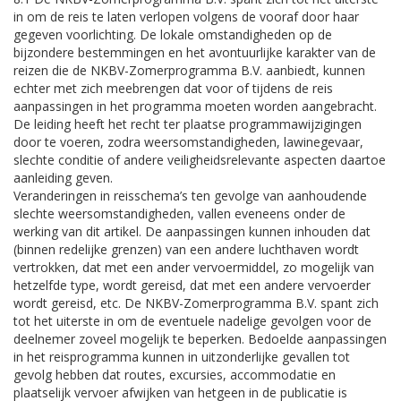
in om de reis te laten verlopen volgens de vooraf door haar
gegeven voorlichting. De lokale omstandigheden op de
bijzondere bestemmingen en het avontuurlijke karakter van de
reizen die de NKBV-Zomerprogramma B.V. aanbiedt, kunnen
echter met zich meebrengen dat voor of tijdens de reis
aanpassingen in het programma moeten worden aangebracht.
De leiding heeft het recht ter plaatse programmawijzigingen
door te voeren, zodra weersomstandigheden, lawinegevaar,
slechte conditie of andere veiligheidsrelevante aspecten daartoe
aanleiding geven.
Veranderingen in reisschema’s ten gevolge van aanhoudende
slechte weersomstandigheden, vallen eveneens onder de
werking van dit artikel. De aanpassingen kunnen inhouden dat
(binnen redelijke grenzen) van een andere luchthaven wordt
vertrokken, dat met een ander vervoermiddel, zo mogelijk van
hetzelfde type, wordt gereisd, dat met een andere vervoerder
wordt gereisd, etc. De NKBV-Zomerprogramma B.V. spant zich
tot het uiterste in om de eventuele nadelige gevolgen voor de
deelnemer zoveel mogelijk te beperken. Bedoelde aanpassingen
in het reisprogramma kunnen in uitzonderlijke gevallen tot
gevolg hebben dat routes, excursies, accommodatie en
plaatselijk vervoer afwijken van hetgeen in de publicatie is