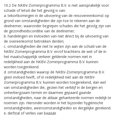
10.2 De NKBV-Zomerprogramma B.V. is niet aansprakelijk voor
schade of letsel die het gevolg is van:
a. tekortkomingen in de uitvoering van de reisovereenkomst op
grond van omstandigheden die zijn toe te rekenen aan de
deelnemer, waaronder begrepen schades die het gevolg zijn van
de gezondheidsconditie van de deelnemer;
b. handelingen en invloeden van niet direct bij de uitvoering van
de overeenkomst betrokken derden;
c. omstandigheden die niet te wijten zijn aan de schuld van de
NKBV-Zomerprogramma B.V. en/of krachtens de wet of de in
het maatschappelijk verkeer geldende normen niet in
redelijkheid aan de NKBV-Zomerprogramma B.V. kunnen
worden toegerekend.
d. omstandigheden waarop de NKBV-Zomerprogramma B.V.
geen invloed heeft, of in redelijkheid niet aan de NKBV-
Zomerprogramma B.V. kunnen worden toegerekend, dan wel
van omstandigheden die, gezien het verblijf in de bergen en
onherbergzaam terrein en daarmee gepaard gaande
omstandigheden, naar de aldaar gehanteerde normen redelijk te
noemen zijn. Hieronder worden in het bijzonder hygiënische
omstandigheden, weersomstandigheden en dergelijke gerekend.
e. diefstal of verlies van bagage