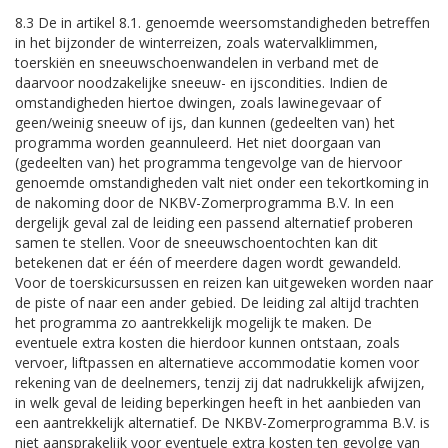
8.3 De in artikel 8.1. genoemde weersomstandigheden betreffen
in het bijzonder de winterreizen, zoals watervalklimmen,
toerskiën en sneeuwschoenwandelen in verband met de
daarvoor noodzakelijke sneeuw- en ijscondities. Indien de
omstandigheden hiertoe dwingen, zoals lawinegevaar of
geen/weinig sneeuw of ijs, dan kunnen (gedeelten van) het
programma worden geannuleerd. Het niet doorgaan van
(gedeelten van) het programma tengevolge van de hiervoor
genoemde omstandigheden valt niet onder een tekortkoming in
de nakoming door de NKBV-Zomerprogramma B.V. In een
dergelijk geval zal de leiding een passend alternatief proberen
samen te stellen. Voor de sneeuwschoentochten kan dit
betekenen dat er één of meerdere dagen wordt gewandeld.
Voor de toerskicursussen en reizen kan uitgeweken worden naar
de piste of naar een ander gebied. De leiding zal altijd trachten
het programma zo aantrekkelijk mogelijk te maken. De
eventuele extra kosten die hierdoor kunnen ontstaan, zoals
vervoer, liftpassen en alternatieve accommodatie komen voor
rekening van de deelnemers, tenzij zij dat nadrukkelijk afwijzen,
in welk geval de leiding beperkingen heeft in het aanbieden van
een aantrekkelijk alternatief. De NKBV-Zomerprogramma B.V. is
niet aansprakelijk voor eventuele extra kosten ten gevolge van