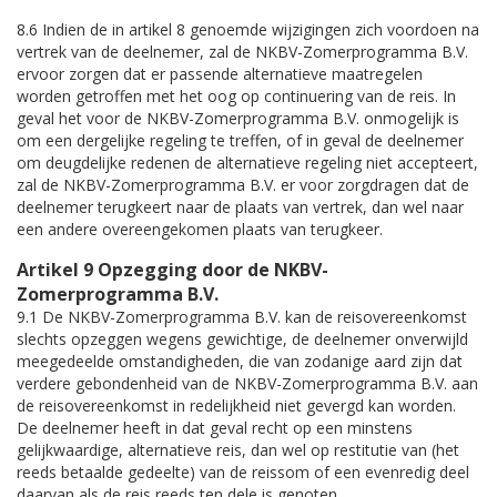
8.6 Indien de in artikel 8 genoemde wijzigingen zich voordoen na
vertrek van de deelnemer, zal de NKBV-Zomerprogramma B.V.
ervoor zorgen dat er passende alternatieve maatregelen
worden getroffen met het oog op continuering van de reis. In
geval het voor de NKBV-Zomerprogramma B.V. onmogelijk is
om een dergelijke regeling te treffen, of in geval de deelnemer
om deugdelijke redenen de alternatieve regeling niet accepteert,
zal de NKBV-Zomerprogramma B.V. er voor zorgdragen dat de
deelnemer terugkeert naar de plaats van vertrek, dan wel naar
een andere overeengekomen plaats van terugkeer.
Artikel 9 Opzegging door de NKBV-
Zomerprogramma B.V.
9.1 De NKBV-Zomerprogramma B.V. kan de reisovereenkomst
slechts opzeggen wegens gewichtige, de deelnemer onverwijld
meegedeelde omstandigheden, die van zodanige aard zijn dat
verdere gebondenheid van de NKBV-Zomerprogramma B.V. aan
de reisovereenkomst in redelijkheid niet gevergd kan worden.
De deelnemer heeft in dat geval recht op een minstens
gelijkwaardige, alternatieve reis, dan wel op restitutie van (het
reeds betaalde gedeelte) van de reissom of een evenredig deel
daarvan als de reis reeds ten dele is genoten.