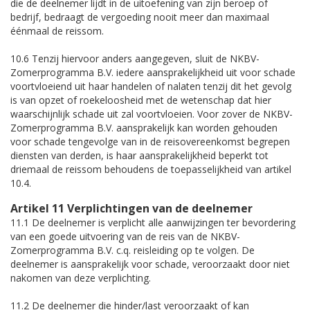
die de deelnemer lijdt in de uitoefening van zijn beroep of
bedrijf, bedraagt de vergoeding nooit meer dan maximaal
éénmaal de reissom.
10.6 Tenzij hiervoor anders aangegeven, sluit de NKBV-
Zomerprogramma B.V. iedere aansprakelijkheid uit voor schade
voortvloeiend uit haar handelen of nalaten tenzij dit het gevolg
is van opzet of roekeloosheid met de wetenschap dat hier
waarschijnlijk schade uit zal voortvloeien. Voor zover de NKBV-
Zomerprogramma B.V. aansprakelijk kan worden gehouden
voor schade tengevolge van in de reisovereenkomst begrepen
diensten van derden, is haar aansprakelijkheid beperkt tot
driemaal de reissom behoudens de toepasselijkheid van artikel
10.4.
Artikel 11 Verplichtingen van de deelnemer
11.1 De deelnemer is verplicht alle aanwijzingen ter bevordering
van een goede uitvoering van de reis van de NKBV-
Zomerprogramma B.V. c.q. reisleiding op te volgen. De
deelnemer is aansprakelijk voor schade, veroorzaakt door niet
nakomen van deze verplichting.
11.2 De deelnemer die hinder/last veroorzaakt of kan