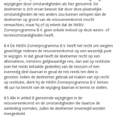
wijzigingen door omstandigheden als hier genoemd. De
deelnemer is zich ervan bewust dat door deze plaatselijke
omstandigheden de reis anders zou kunnen verlopen dan de
deelnemer op grond van de reisovereenkomst mocht
verwachten, maar hij of zij erkent dat de NKBV-
Zomerprogramma B.V. geen enkele invloed op deze weers- of
terreinomstandigheden heeft.
8.4 De NKBV-Zomerprogramma B.V. heeft het recht om wegens
gewichtige redenen de reisovereenkomst op een wezenlijk punt
te wijzigen. In dat geval heeft de deelnemer recht op een
alternatieve, minstens gelijkwaardige reis, dan wel op restitutie
(van het reeds betaalde gedeelte) van de reissom of een
evenredig deel daarvan in geval de reis reeds ten dele is
genoten. Indien de deelnemer gebruik wil maken van zijn recht
op restitutie, dient hij de NKBV-Zomerprogramma B.V. binnen
48 uur na bericht van de wijziging daarvan in kennis te stellen.
8.5 Alle in artikel 8 genoemde wijzigingen in de
reisovereenkomst en de omstandigheden die daartoe de
aanleiding vormden, zullen de deelnemer onverwijld worden
meegedeeld.