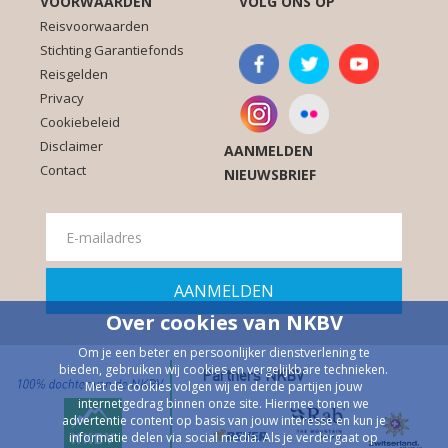
VOORWAARDEN
VOLG ONS OP
Reisvoorwaarden
Stichting Garantiefonds
Reisgelden
Privacy
Cookiebeleid
Disclaimer
AANMELDEN
Contact
NIEUWSBRIEF
Over cookies van NKBV
Om je een beter en persoonlijker dienstverlening te
bieden, gebruiken wij cookies en vergelijkbare technieken.
Partners NKBV
Met de cookies volgen wij en derde partijen jouw
internetgedrag binnen onze site. Hiermee tonen we
advertentie content op basis van jouw interesse en kun je
informatie delen via social media. Als je verdergaat op