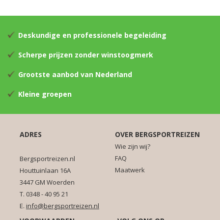
Deskundige en professionele begeleiding
Scherpe prijzen zonder winstoogmerk
Grootste aanbod van Nederland
Kleine groepen
ADRES
OVER BERGSPORTREIZEN
Wie zijn wij?
FAQ
Bergsportreizen.nl
Maatwerk
Houttuinlaan 16A
3447 GM Woerden
T. 0348 - 40 95 21
E.
info@bergsportreizen.nl