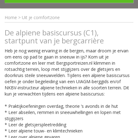
Home
>
Uit je comfortzone
De alpiene basiscursus (C1),
startpunt van je bergcarrière
Heb je nog weinig ervaring in de bergen, maar droom je ervan
om eens op pad te gaan in sneeuw in ijs? Kom uit je
comfortzone en leer met Bergsportreizen.nl klimmen in
rotsachtig terrein, loop met stijgijzers over de gletsjers en
doorkruis steile sneeuwvelden. Tijdens een alpiene basiscursus
oefen je onder begeleiding van een UIAGM-berggids en/of
NKBV-instructeur alpiene technieken in alle soorten terrein. Dit
kun je verwachten tijdens een alpiene basiscursus:
* Praktijkoefeningen overdag, theorie ’s avonds in de hut
* Leer abseilen, remmen in sneeuwhellingen en lopen met
stijgijzers
* Leer de gletsjerspleetredding
* Leer alpiene touw- en klimtechnieken
* Leer over alpiene gevaren