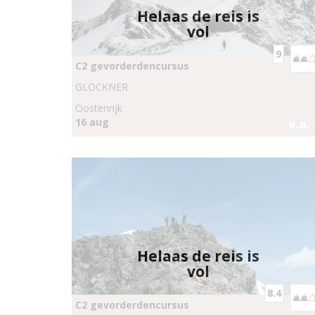
Helaas de reis is
vol
9
C2 gevorderdencursus
GLOCKNER
Oostenrijk
16 aug
v.a.
Helaas de reis is
vol
8.4
C2 gevorderdencursus