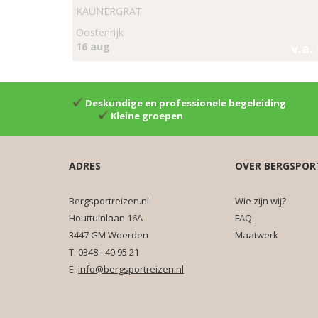
KAUNERGRAT
Oostenrijk
16 aug
v.a.
Deskundige en professionele begeleiding
Kleine groepen
ADRES
OVER BERGSPOR
Bergsportreizen.nl
Wie zijn wij?
Houttuinlaan 16A
FAQ
3447 GM Woerden
Maatwerk
T. 0348 - 40 95 21
E.
info@bergsportreizen.nl