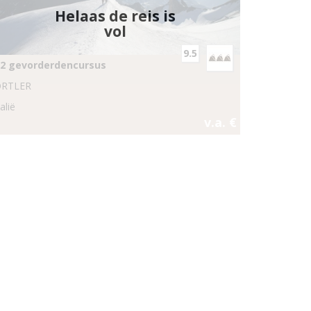
Helaas de reis is
vol
9.5
2 gevorderdencursus
RTLER
talië
v.a. €