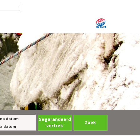
/ na datum
Gegarandeerd
Zoek
vertrek
 na datum