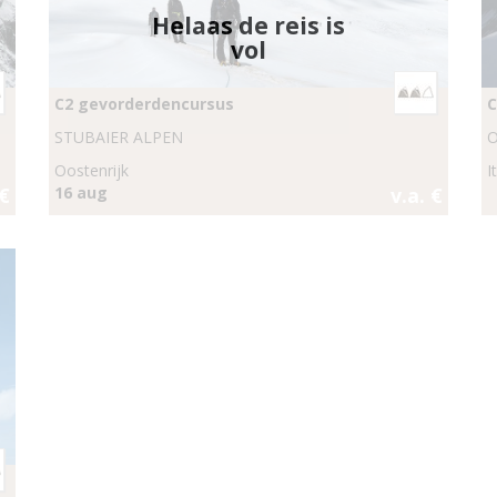
Helaas de reis is
vol
C2 gevorderdencursus
C
STUBAIER ALPEN
O
Oostenrijk
I
 €
16 aug
v.a. €