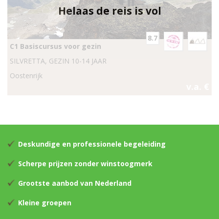
Helaas de reis is vol
8.7
C1 Basiscursus voor gezin
SILVRETTA, GEZIN 10-14 JAAR
Oostenrijk
v.a. €
Deskundige en professionele begeleiding
Scherpe prijzen zonder winstoogmerk
Grootste aanbod van Nederland
Kleine groepen