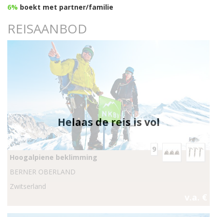
6%
boekt met partner/familie
REISAANBOD
Helaas de reis is vol
9
Hoogalpiene beklimming
BERNER OBERLAND
Zwitserland
v.a. €