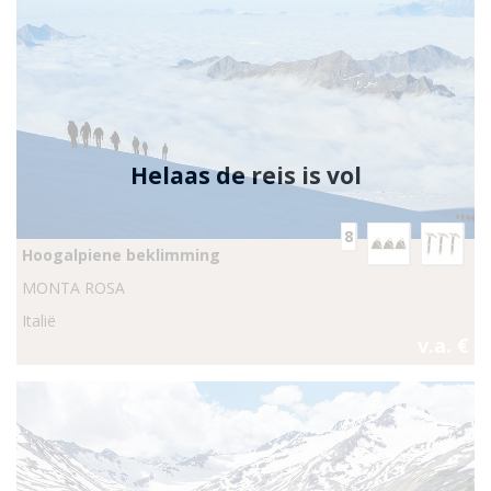
Helaas de reis is vol
8
Hoogalpiene beklimming
MONTA ROSA
Italië
v.a. €