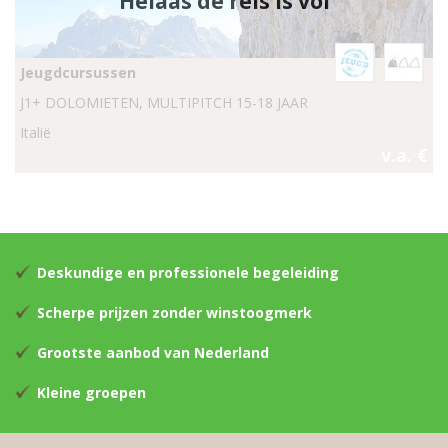
Helaas de reis is vol
Jeugdcursussen
J1+ DOLOMIETEN, MULTIPITCH 15-18 JAAR
Italië
v.a. €
Deskundige en professionele begeleiding
Scherpe prijzen zonder winstoogmerk
Grootste aanbod van Nederland
Kleine groepen