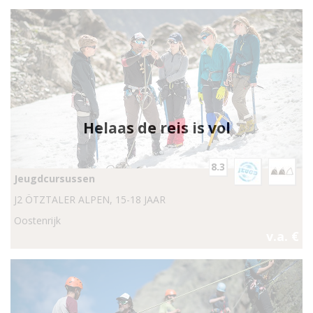
Helaas de reis is vol
8.3
Jeugdcursussen
J2 ÖTZTALER ALPEN, 15-18 JAAR
Oostenrijk
v.a. €