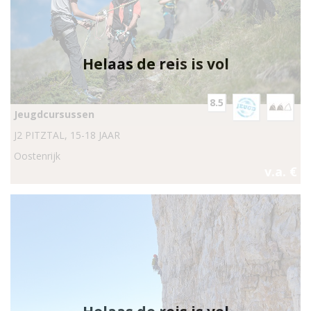
Helaas de reis is vol
8.5
Jeugdcursussen
J2 PITZTAL, 15-18 JAAR
Oostenrijk
v.a. €