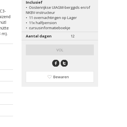
Inclusief
•
Oostenrijkse UIAGM-berggids en/of
 C3-
NKBV-instructeur
uizend
•
11 overnachtingen op Lager
hütl
•
11x halfpension
hütte
•
cursusinformatieboekje
8 m).
Aantal dagen
12
VOL
Bewaren