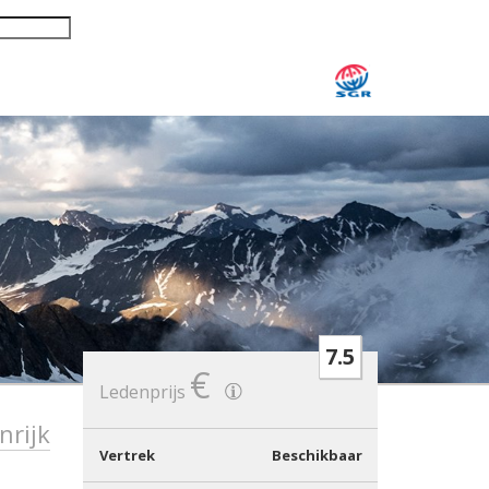
7.5
€
Ledenprijs
nrijk
Vertrek
Beschikbaar