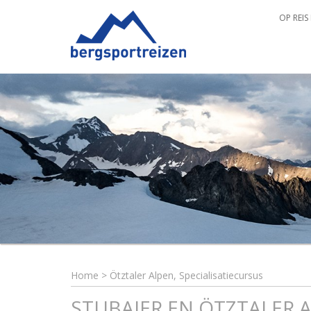
OP REIS
Home
>
Ötztaler Alpen, Specialisatiecursus
STUBAIER EN ÖTZTALER 