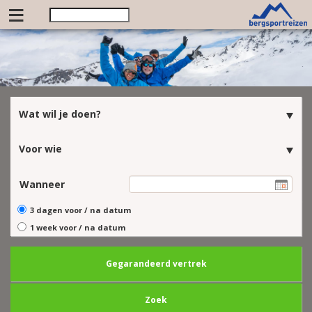
≡
Wat wil je doen?
Voor wie
Wanneer
3 dagen voor / na datum
1 week voor / na datum
Gegarandeerd vertrek
Zoek