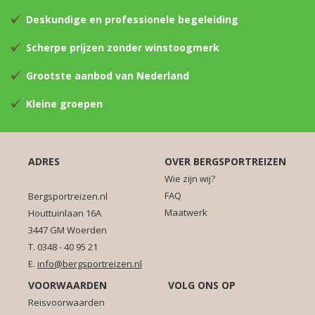
Deskundige en professionele begeleiding
Scherpe prijzen zonder winstoogmerk
Grootste aanbod van Nederland
Kleine groepen
ADRES
OVER BERGSPORTREIZEN
Wie zijn wij?
FAQ
Bergsportreizen.nl
Maatwerk
Houttuinlaan 16A
3447 GM Woerden
T. 0348 - 40 95 21
E.
info@bergsportreizen.nl
VOORWAARDEN
VOLG ONS OP
Reisvoorwaarden