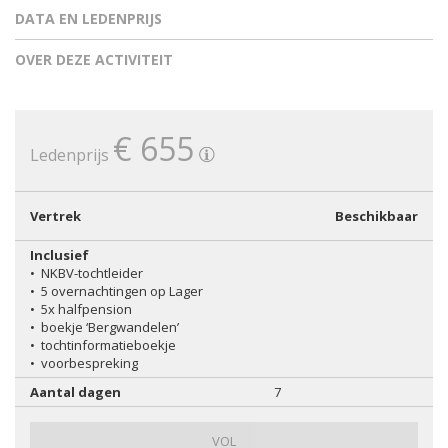
DATA EN LEDENPRIJS
OVER DEZE ACTIVITEIT
€ 655
Ledenprijs
Vertrek
Beschikbaar
Inclusief
•
NKBV-tochtleider
•
5 overnachtingen op Lager
•
5x halfpension
•
boekje ‘Bergwandelen’
•
tochtinformatieboekje
•
voorbespreking
Aantal dagen
7
VOL