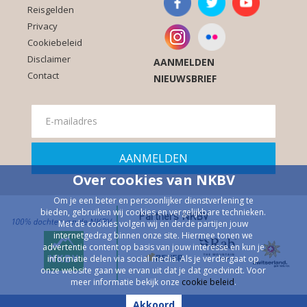
Reisgelden
Privacy
Cookiebeleid
Disclaimer
AANMELDEN
Contact
NIEUWSBRIEF
Over cookies van NKBV
Om je een beter en persoonlijker dienstverlening te
bieden, gebruiken wij cookies en vergelijkbare technieken.
Partners NKBV
Met de cookies volgen wij en derde partijen jouw
internetgedrag binnen onze site. Hiermee tonen we
advertentie content op basis van jouw interesse en kun je
informatie delen via social media. Als je verdergaat op
onze website gaan we ervan uit dat je dat goedvindt. Voor
meer informatie bekijk onze
cookie beleid
.
Akkoord