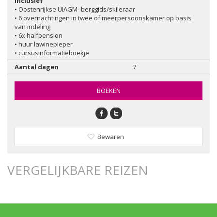
Inclusief
• Oostenrijkse UIAGM- berggids/skileraar
• 6 overnachtingen in twee of meerpersoonskamer op basis
van indeling
• 6x halfpension
• huur lawinepieper
• cursusinformatieboekje
Aantal dagen
7
BOEKEN
Bewaren
VERGELIJKBARE REIZEN