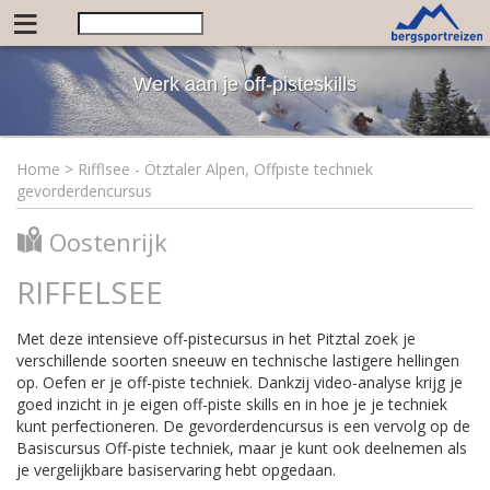
≡
Werk aan je off-pisteskills
Home
>
Rifflsee - Ötztaler Alpen, Offpiste techniek
gevorderdencursus
Oostenrijk
RIFFELSEE
Met deze intensieve off-pistecursus in het Pitztal zoek je
verschillende soorten sneeuw en technische lastigere hellingen
op. Oefen er je off-piste techniek. Dankzij video-analyse krijg je
goed inzicht in je eigen off-piste skills en in hoe je je techniek
kunt perfectioneren. De gevorderdencursus is een vervolg op de
Basiscursus Off-piste techniek, maar je kunt ook deelnemen als
je vergelijkbare basiservaring hebt opgedaan.