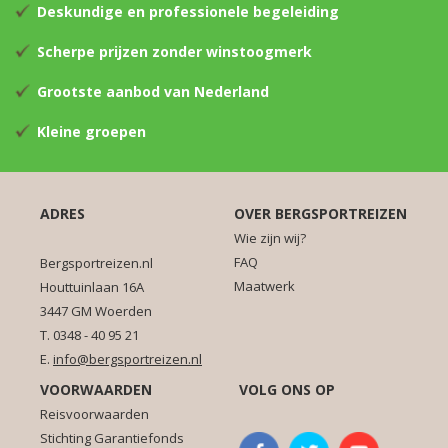
Deskundige en professionele begeleiding
Scherpe prijzen zonder winstoogmerk
Grootste aanbod van Nederland
Kleine groepen
ADRES
OVER BERGSPORTREIZEN
Wie zijn wij?
FAQ
Bergsportreizen.nl
Maatwerk
Houttuinlaan 16A
3447 GM Woerden
T. 0348 - 40 95 21
E.
info@bergsportreizen.nl
VOORWAARDEN
VOLG ONS OP
Reisvoorwaarden
Stichting Garantiefonds