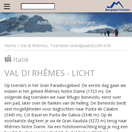
≡
Amfitheater in de bergen
Home
>
Val di Rhêmes, Toerskiën standplaatstocht licht
Italië
VAL DI RHÊMES - LICHT
Op toerski’s in het Gran Paradisogebied. De eerste dag gaan we
inskiën in het gebied Rhêmes Notre Dame (1723 m). De
volgende dag toerskiën we naar Rifugio Benevolo, eerst over
een pad, later over de flanken van de helling. De Benevolo biedt
veel mogelijkheden voor dagtochten naar Punta de Calabre
(3445 m), Col Basei en Punta die Galisia (3346 m). Op de
voorlaatste dag keer je via de Gran Vaudula (3272 m) terug naar
Rhêmes Notre Dame. Na een hotelovernachting krijg je nog een