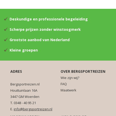
Deskundige en professionele begeleiding
Scherpe prijzen zonder winstoogmerk
Grootste aanbod van Nederland
Kleine groepen
ADRES
OVER BERGSPORTREIZEN
Wie zijn wij?
FAQ
Bergsportreizen.nl
Maatwerk
Houttuinlaan 16A
3447 GM Woerden
T. 0348 - 40 95 21
E.
info@bergsportreizen.nl