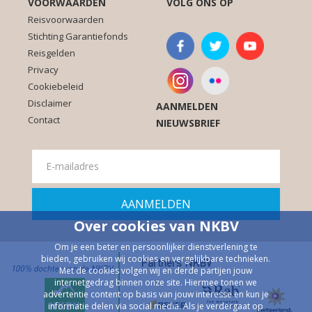
VOORWAARDEN
VOLG ONS OP
Reisvoorwaarden
Stichting Garantiefonds
Reisgelden
Privacy
Cookiebeleid
Disclaimer
AANMELDEN
Contact
NIEUWSBRIEF
Over cookies van NKBV
Om je een beter en persoonlijker dienstverlening te
bieden, gebruiken wij cookies en vergelijkbare technieken.
Partners NKBV
Met de cookies volgen wij en derde partijen jouw
internetgedrag binnen onze site. Hiermee tonen we
advertentie content op basis van jouw interesse en kun je
informatie delen via social media. Als je verdergaat op