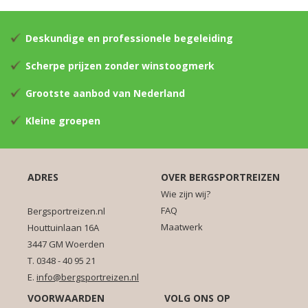
Deskundige en professionele begeleiding
Scherpe prijzen zonder winstoogmerk
Grootste aanbod van Nederland
Kleine groepen
ADRES
OVER BERGSPORTREIZEN
Wie zijn wij?
FAQ
Bergsportreizen.nl
Maatwerk
Houttuinlaan 16A
3447 GM Woerden
T. 0348 - 40 95 21
E.
info@bergsportreizen.nl
VOORWAARDEN
VOLG ONS OP