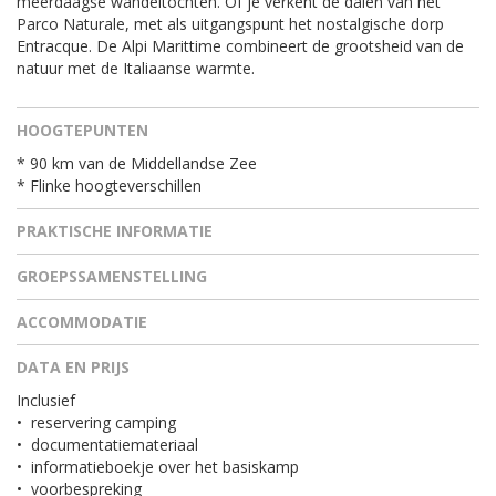
meerdaagse wandeltochten. Of je verkent de dalen van het
Parco Naturale, met als uitgangspunt het nostalgische dorp
Entracque. De Alpi Marittime combineert de grootsheid van de
natuur met de Italiaanse warmte.
HOOGTEPUNTEN
* 90 km van de Middellandse Zee
* Flinke hoogteverschillen
PRAKTISCHE INFORMATIE
GROEPSSAMENSTELLING
ACCOMMODATIE
DATA EN PRIJS
Inclusief
•
reservering camping
•
documentatiemateriaal
•
informatieboekje over het basiskamp
•
voorbespreking