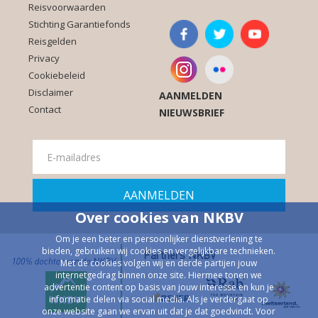
Reisvoorwaarden
Stichting Garantiefonds
Reisgelden
Privacy
Cookiebeleid
Disclaimer
AANMELDEN
Contact
NIEUWSBRIEF
Over cookies van NKBV
Om je een beter en persoonlijker dienstverlening te
bieden, gebruiken wij cookies en vergelijkbare technieken.
Partners NKBV
Met de cookies volgen wij en derde partijen jouw
internetgedrag binnen onze site. Hiermee tonen we
advertentie content op basis van jouw interesse en kun je
informatie delen via social media. Als je verdergaat op
onze website gaan we ervan uit dat je dat goedvindt. Voor