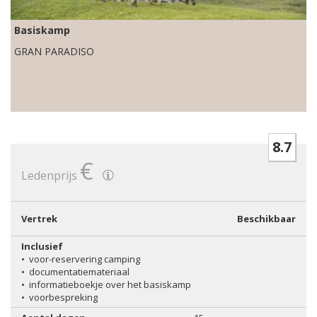
Basiskamp
GRAN PARADISO
8.7
€
Ledenprijs
Vertrek
Beschikbaar
Inclusief
•
voor-reservering camping
•
documentatiemateriaal
•
informatieboekje over het basiskamp
•
voorbespreking