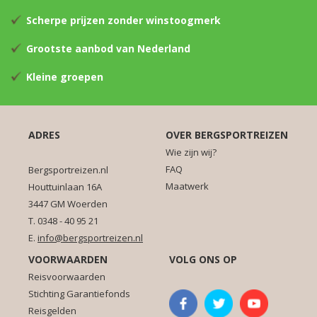
Scherpe prijzen zonder winstoogmerk
Grootste aanbod van Nederland
Kleine groepen
ADRES
OVER BERGSPORTREIZEN
Wie zijn wij?
FAQ
Bergsportreizen.nl
Maatwerk
Houttuinlaan 16A
3447 GM Woerden
T. 0348 - 40 95 21
E.
info@bergsportreizen.nl
VOORWAARDEN
VOLG ONS OP
Reisvoorwaarden
Stichting Garantiefonds
Reisgelden