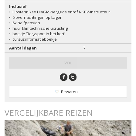
Inclusief
•
Oostenrijkse UIAGM-berggids en/of NKBV-instructeur
•
6 overnachtingen op Lager
•
6x halfpension
•
huur klimtechnische uitrusting
•
boekje ‘Bergsport in het kort’
•
cursusinformatieboekje
Aantal dagen
7
VOL
Bewaren
VERGELIJKBARE REIZEN