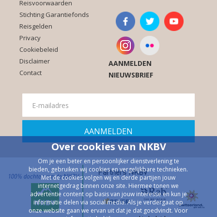
Reisvoorwaarden
Stichting Garantiefonds
Reisgelden
Privacy
Cookiebeleid
Disclaimer
AANMELDEN
Contact
NIEUWSBRIEF
Over cookies van NKBV
Om je een beter en persoonlijker dienstverlening te
bieden, gebruiken wij cookies en vergelijkbare technieken.
Partners NKBV
Met de cookies volgen wij en derde partijen jouw
internetgedrag binnen onze site. Hiermee tonen we
advertentie content op basis van jouw interesse en kun je
informatie delen via social media. Als je verdergaat op
onze website gaan we ervan uit dat je dat goedvindt. Voor