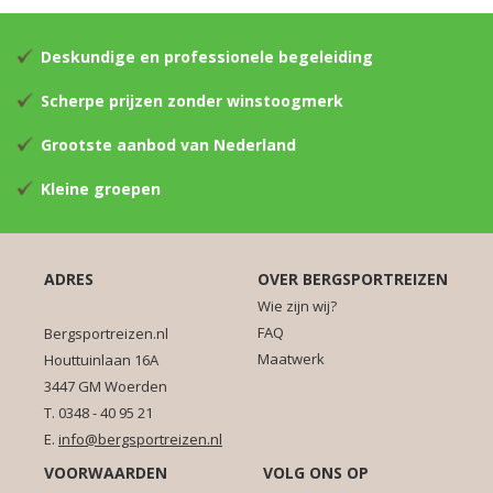
Deskundige en professionele begeleiding
Scherpe prijzen zonder winstoogmerk
Grootste aanbod van Nederland
Kleine groepen
ADRES
OVER BERGSPORTREIZEN
Wie zijn wij?
FAQ
Bergsportreizen.nl
Maatwerk
Houttuinlaan 16A
3447 GM Woerden
T. 0348 - 40 95 21
E.
info@bergsportreizen.nl
VOORWAARDEN
VOLG ONS OP