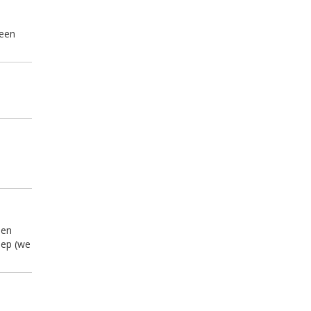
geen
een
oep (we