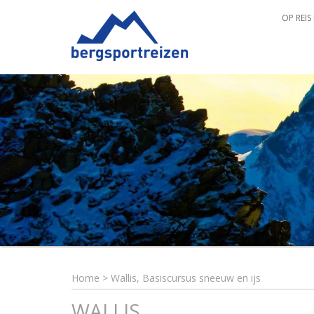
OP REIS
Home
>
Wallis, Basiscursus sneeuw en ijs
WALLIS