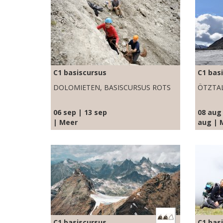
C1 basiscursus
C1 bas
DOLOMIETEN, BASISCURSUS ROTS
ÖTZTA
06 sep | 13 sep
08 aug 
| Meer
aug | 
C1 basiscursus
C1 bas