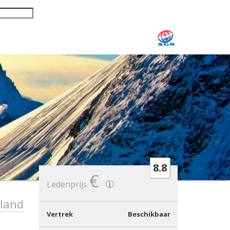
8.8
€
Ledenprijs
rland
Vertrek
Beschikbaar