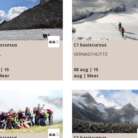
iscursus
C1 basiscursus
L
VERNAGTHÜTTE
| 15
08 aug | 15
Meer
aug | Meer
iscursus
C1 basiscursus