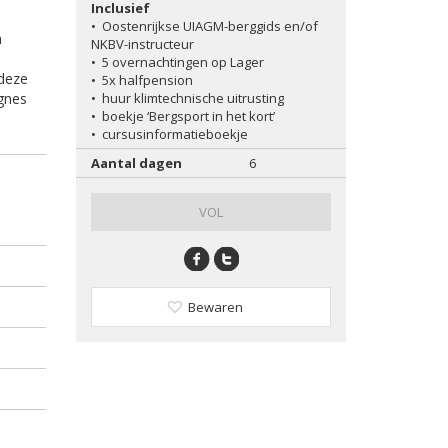
Inclusief
•
Oostenrijkse UIAGM-berggids en/of
n
NKBV-instructeur
•
5 overnachtingen op Lager
 deze
•
5x halfpension
Ignes
•
huur klimtechnische uitrusting
•
boekje ‘Bergsport in het kort’
•
cursusinformatieboekje
Aantal dagen
6
VOL
Bewaren