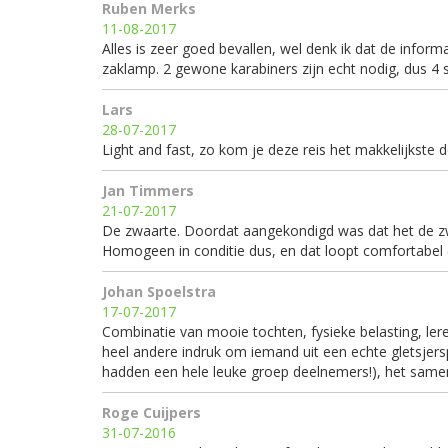
Ruben Merks
11-08-2017
Alles is zeer goed bevallen, wel denk ik dat de inform
zaklamp. 2 gewone karabiners zijn echt nodig, dus 4 sc
Lars
28-07-2017
Light and fast, zo kom je deze reis het makkelijkste d
Jan Timmers
21-07-2017
De zwaarte. Doordat aangekondigd was dat het de zw
Homogeen in conditie dus, en dat loopt comfortabel (e
Johan Spoelstra
17-07-2017
Combinatie van mooie tochten, fysieke belasting, ler
heel andere indruk om iemand uit een echte gletsjersp
hadden een hele leuke groep deelnemers!), het samen 
Roge Cuijpers
31-07-2016