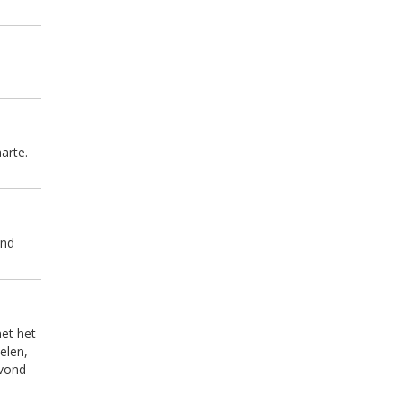
arte.
end
et het
elen,
avond