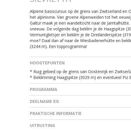
Alpiene basiscursus op de grens van Zwitserland en Oo
het alpinisme. Van groene Alpenweiden tot het eeuwige
Galtür maak je een wandeltocht naar de Jamtalhütte. O
sneeuw. De volgende dag beklim je de Haagspitze (30
Vermuntgletsjer en beklim je de Dreiländerspitze (31
moe? Daal dan af naar de Wiesbadenerhütte en bekli
(3244 m). Een topprogramma!
HOOGTEPUNTEN
* Ruig gebied op de grens van Oostenrijk en Zwitserl
* Beklimming Haagspitze (3029 m) en eventueel Piz B
PROGRAMMA
DEELNAME EIS
PRAKTISCHE INFORMATIE
UITRUSTING