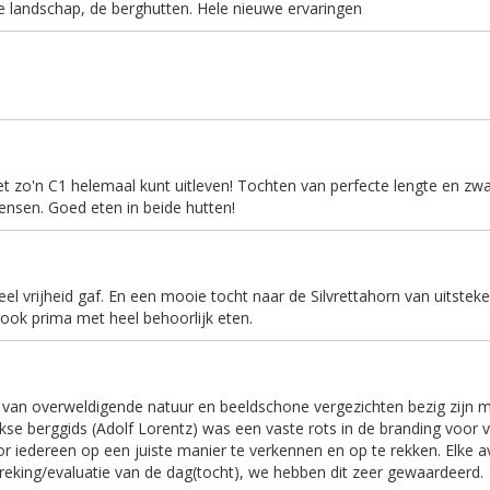
e landschap, de berghutten. Hele nieuwe ervaringen
t zo'n C1 helemaal kunt uitleven! Tochten van perfecte lengte en zwa
ensen. Goed eten in beide hutten!
eel vrijheid gaf. En een mooie tocht naar de Silvrettahorn van uitstek
ook prima met heel behoorlijk eten.
an overweldigende natuur en beeldschone vergezichten bezig zijn m
kse berggids (Adolf Lorentz) was een vaste rots in de branding voor v
oor iedereen op een juiste manier te verkennen en op te rekken. Elke 
reking/evaluatie van de dag(tocht), we hebben dit zeer gewaardeerd.