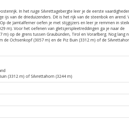
stenrijk. In het ruige Silvrettagebergte leer je de eerste vaardighede
 ijs van de drieduizenders. Dit is het rijk van de steenbok en arend. 
p de Jamtalferner oefen je met stijgijzers en leer je remmen in steil
29 m). Voor het oefenen van gletsjerspleetreddingen ga je naar de
97 m) op de grens tussen Graubünden, Tirol en Vorarlberg. Nog lang n
m de Ochsenkopf (3057 m) en de Piz Buin (3312 m) of de Silvrettaho
and
uin (3312 m) of Silvrettahorn (3244 m)