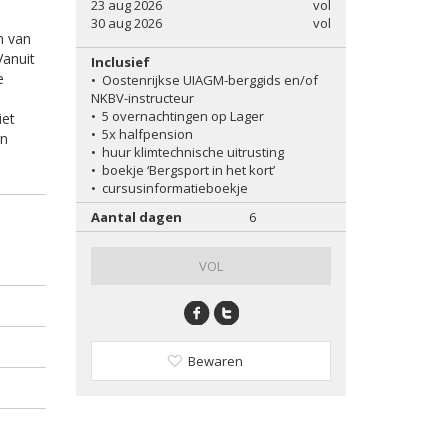
23 aug 2026
vol
30 aug 2026
vol
n van
Vanuit
Inclusief
e
•
Oostenrijkse UIAGM-berggids en/of
NKBV-instructeur
•
5 overnachtingen op Lager
iet
•
5x halfpension
rn
•
huur klimtechnische uitrusting
•
boekje ‘Bergsport in het kort’
•
cursusinformatieboekje
Aantal dagen
6
VOL
Bewaren