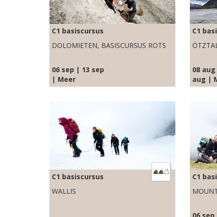
C1 basiscursus
C1 bas
DOLOMIETEN, BASISCURSUS ROTS
ÖTZTA
06 sep | 13 sep
08 aug 
| Meer
aug | 
C1 basiscursus
C1 bas
WALLIS
MOUNT
06 sep