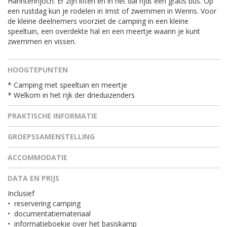
Hahntennjoch. Er zijn liften en in het dal rijdt een gratis bus. Op
een rustdag kun je rodelen in Imst of zwemmen in Wenns. Voor
de kleine deelnemers voorziet de camping in een kleine
speeltuin, een overdekte hal en een meertje waarin je kunt
zwemmen en vissen.
HOOGTEPUNTEN
* Camping met speeltuin en meertje
* Welkom in het rijk der drieduizenders
PRAKTISCHE INFORMATIE
GROEPSSAMENSTELLING
ACCOMMODATIE
DATA EN PRIJS
Inclusief
•
reservering camping
•
documentatiemateriaal
•
informatieboekje over het basiskamp