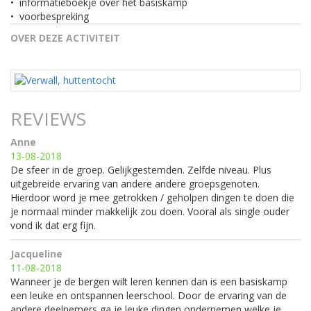
•
informatieboekje over het basiskamp
•
voorbespreking
OVER DEZE ACTIVITEIT
REVIEWS
Anne
13-08-2018
De sfeer in de groep. Gelijkgestemden. Zelfde niveau. Plus
uitgebreide ervaring van andere andere groepsgenoten.
Hierdoor word je mee getrokken / geholpen dingen te doen die
je normaal minder makkelijk zou doen. Vooral als single ouder
vond ik dat erg fijn.
Jacqueline
11-08-2018
Wanneer je de bergen wilt leren kennen dan is een basiskamp
een leuke en ontspannen leerschool. Door de ervaring van de
andere deelnemers ga je leuke dingen ondernemen welke je